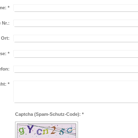
me:
*
 Nr.:
 Ort:
se:
*
efon:
cht:
*
Captcha (Spam-Schutz-Code): *